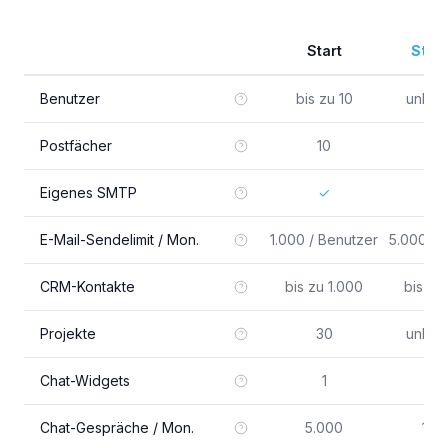
Start
Stan
Benutzer
bis zu 10
unbeg
Postfächer
10
3
Eigenes SMTP
✓
E-Mail-Sendelimit / Mon.
1.000 / Benutzer
5.000 / 
CRM-Kontakte
bis zu 1.000
bis zu
Projekte
30
unbeg
Chat-Widgets
1
5
Chat-Gespräche / Mon.
5.000
10.