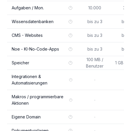
Aufgaben / Mon.
10.000
30.
Wissensdatenbanken
bis zu 3
bis z
CMS - Websites
bis zu 3
bis z
Noe - KI-No-Code-Apps
bis zu 3
bis z
100 MB /
Speicher
1 GB / B
Benutzer
Integrationen &
-
Automatisierungen
Makros / programmierbare
-
5
Aktionen
Eigene Domain
-
Dokumentvorlagen
-