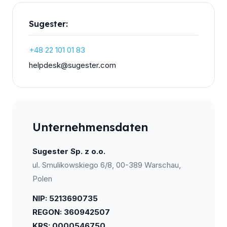
Sugester:
+48 22 101 01 83
moc.retsegus@ksedpleh
Unternehmensdaten
Sugester Sp. z o.o.
ul. Smulikowskiego 6/8, 00-389 Warschau,
Polen
NIP: 5213690735
REGON: 360942507
KRS: 0000546750