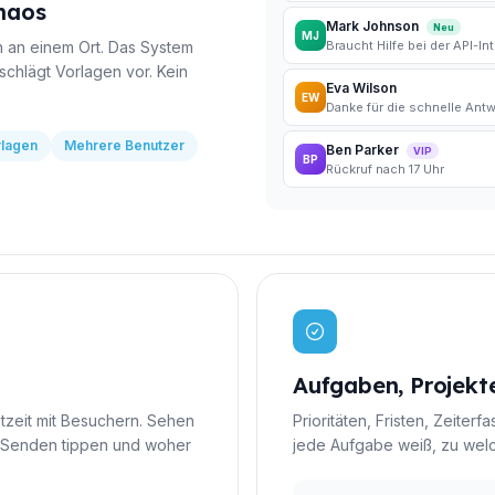
haos
Mark Johnson
Neu
MJ
n an einem Ort. Das System
Braucht Hilfe bei der API-In
schlägt Vorlagen vor. Kein
Eva Wilson
EW
Danke für die schnelle Antw
rlagen
Mehrere Benutzer
Ben Parker
VIP
BP
Rückruf nach 17 Uhr
Aufgaben, Projekt
htzeit mit Besuchern. Sehen
Prioritäten, Fristen, Zeiter
em Senden tippen und woher
jede Aufgabe weiß, zu wel