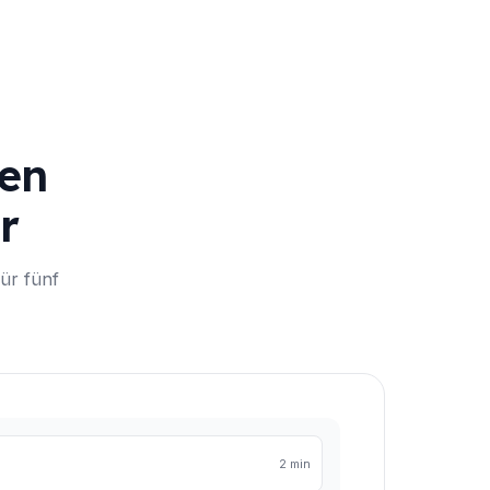
men
r
ür fünf
2 min