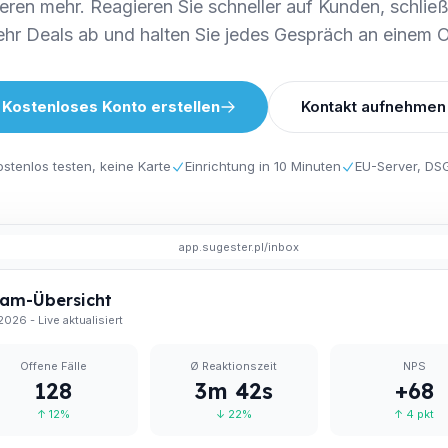
eren mehr. Reagieren Sie schneller auf Kunden, schlie
hr Deals ab und halten Sie jedes Gespräch an einem O
Kostenloses Konto erstellen
Kontakt aufnehmen
stenlos testen, keine Karte
Einrichtung in 10 Minuten
EU-Server, D
app.sugester.pl/inbox
am-Übersicht
2026 - Live aktualisiert
Offene Fälle
Ø Reaktionszeit
NPS
128
3m 42s
+68
↑ 12%
↓ 22%
↑ 4 pkt