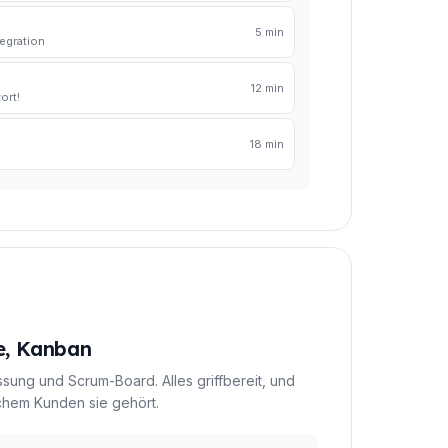
5 min
tegration
12 min
ort!
18 min
e, Kanban
fassung und Scrum-Board. Alles griffbereit, und
chem Kunden sie gehört.