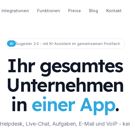
Integrationen
Funktionen
Preise
Blog
Kontakt
Sugester 2.0 - mit KI-Assistent im gemeinsamen Postfach
AI
Ihr gesamtes
Unternehmen
in
einer App
.
elpdesk, Live-Chat, Aufgaben, E-Mail und VoIP - ke