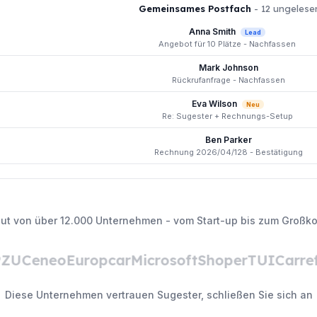
Gemeinsames Postfach
- 12 ungelese
Anna Smith
Lead
Angebot für 10 Plätze - Nachfassen
Mark Johnson
Rückrufanfrage - Nachfassen
Eva Wilson
Neu
Re: Sugester + Rechnungs-Setup
Ben Parker
Rechnung 2026/04/128 - Bestätigung
aut von über 12.000 Unternehmen - vom Start-up bis zum Großk
U
Ceneo
Europcar
Microsoft
Shoper
TUI
Carrefo
Diese Unternehmen vertrauen Sugester, schließen Sie sich an