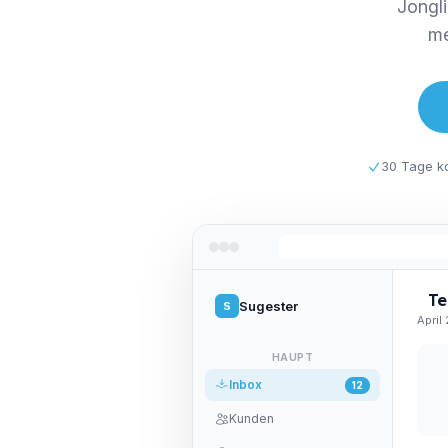
Jongli
me
30 Tage ko
Te
Sugester
S
April 
HAUPT
Inbox
12
Kunden