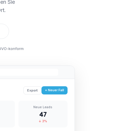
ßen Sie
rt.
SGVO-konform
+ Neuer Fall
Export
Neue Leads
47
↓ 3%