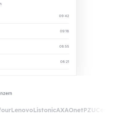
n
09:42
09:18
08:55
08:21
onzern
ur
Lenovo
Listonic
AXA
Onet
PZU
Ceneo